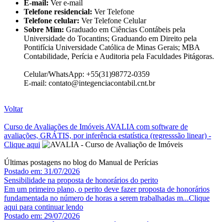
E-mail:
Ver e-mail
Telefone residencial:
Ver Telefone
Telefone celular:
Ver Telefone Celular
Sobre Mim:
Graduado em Ciências Contábeis pela
Universidade do Tocantins; Graduando em Direito pela
Pontifícia Universidade Católica de Minas Gerais; MBA
Contabilidade, Perícia e Auditoria pela Faculdades Pitágoras.
Celular/WhatsApp: +55(31)98772-0359
E-mail: contato@integenciacontabil.cnt.br
Voltar
Curso de Avaliações de Imóveis AVALIA com software de
avaliações, GRÁTIS, por inferência estatística (regresssão linear) -
Clique aqui
Últimas postagens no blog do Manual de Perícias
Postado em: 31/07/2026
Sensibilidade na proposta de honorários do perito
Em um primeiro plano, o perito deve fazer proposta de honorários
fundamentada no número de horas a serem trabalhadas m...
Clique
aqui para continuar lendo
Postado em: 29/07/2026