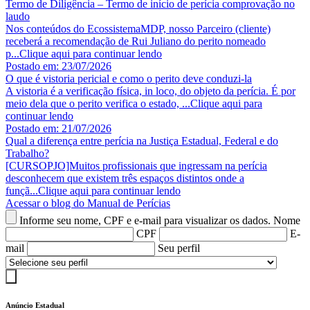
Termo de Diligência – Termo de início de perícia comprovação no
laudo
Nos conteúdos do EcossistemaMDP, nosso Parceiro (cliente)
receberá a recomendação de Rui Juliano do perito nomeado
p...
Clique aqui para continuar lendo
Postado em: 23/07/2026
O que é vistoria pericial e como o perito deve conduzi-la
A vistoria é a verificação física, in loco, do objeto da perícia. É por
meio dela que o perito verifica o estado, ...
Clique aqui para
continuar lendo
Postado em: 21/07/2026
Qual a diferença entre perícia na Justiça Estadual, Federal e do
Trabalho?
[CURSOPJO]Muitos profissionais que ingressam na perícia
desconhecem que existem três espaços distintos onde a
funçã...
Clique aqui para continuar lendo
Acessar o blog do Manual de Perícias
Informe seu nome, CPF e e-mail para visualizar os dados.
Nome
CPF
E-
mail
Seu perfil
Anúncio Estadual