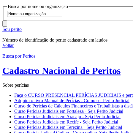
Busca por nome ou organização
Sou perito
Número de identificação do perito cadastrado em laudos
Voltar
Busca por Peritos
Cadastro Nacional de Peritos
Sobre perícias
Faça o CURSO PRESENCIAL PERÍCIAS JUDICIAIS e pertença
Adquira o livro Manual de Perícias - Como ser Perito Judicial
Curso de Perícias de Cálculos Financeiros e Trabalhistas a distâ
Curso Perícias Judiciais em Fortaleza - Seja Perito Judicial
Curso Perícias Judiciais em Aracaju - Seja Perito Judicial
Curso Perícias Judiciais em Recife - Seja Perito Judicial
Curso Perícias Judiciais em Terezina - Seja Perito Judicial
Curso Perícia Judicial Online - Curso online. Seja Perito Judicia