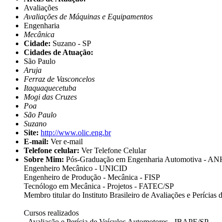
Avaliações
Avaliações de Máquinas e Equipamentos
Engenharia
Mecânica
Cidade:
Suzano - SP
Cidades de Atuação:
São Paulo
Aruja
Ferraz de Vasconcelos
Itaquaquecetuba
Mogi das Cruzes
Poa
São Paulo
Suzano
Site:
http://www.olic.eng.br
E-mail:
Ver e-mail
Telefone celular:
Ver Telefone Celular
Sobre Mim:
Pós-Graduação em Engenharia Automotiva 
Engenheiro Mecânico - UNICID
Engenheiro de Produção - Mecânica - FISP
Tecnólogo em Mecânica - Projetos - FATEC/SP
Membro titular do Instituto Brasileiro de Avaliações e Perícia
Cursos realizados
- Avaliação e Perícia de Veículos Automotores - IBAPE/SP