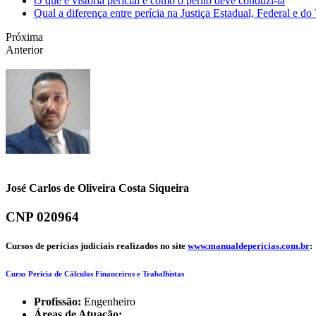
O que é vistoria pericial e como o perito deve conduzi-la
Qual a diferença entre perícia na Justiça Estadual, Federal e do
Próxima
Anterior
José Carlos de Oliveira Costa Siqueira
CNP 020964
Cursos de perícias judiciais realizados no site
www.manualdepericias.com.br
:
Curso Perícia de Cálculos Financeiros e Trabalhistas
Profissão:
Engenheiro
Áreas de Atuação: