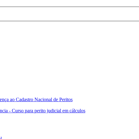
 ao Cadastro Nacional de Peritos
ncia - Curso para perito judicial em cálculos
l.